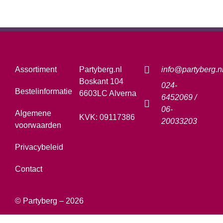
Assortiment
Partyberg.nl
info@partyberg.n
Boskant 104
024-
Bestelinformatie
6603LC Alverna
6452069 /
06-
Algemene
KVK: 09117386
20033203
voorwaarden
Privacybeleid
Contact
© Partyberg – 2026